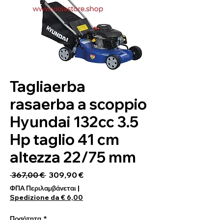
Tagliaerba
rasaerba a scoppio
Hyundai 132cc 3.5
Hp taglio 41 cm
altezza 22/75 mm
Κανονική τιμή
Τιμή Έκπτωσης
 367,00 € 
309,90 €
ΦΠΑ Περιλαμβάνεται
|
Spedizione da € 6,00
Ποσότητα
*