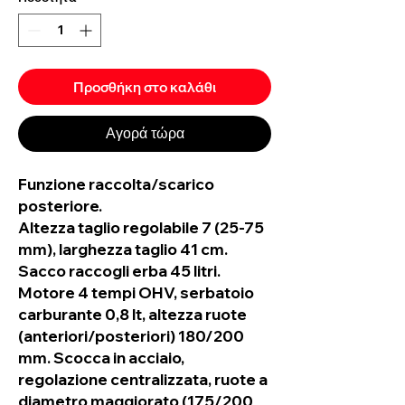
Προσθήκη στο καλάθι
Αγορά τώρα
Funzione raccolta/scarico
posteriore.
Altezza taglio regolabile 7 (25-75
mm), larghezza taglio 41 cm.
Sacco raccogli erba 45 litri.
Motore 4 tempi OHV, serbatoio
carburante 0,8 lt, altezza ruote
(anteriori/posteriori) 180/200
mm. Scocca in acciaio,
regolazione centralizzata, ruote a
diametro maggiorato (175/200