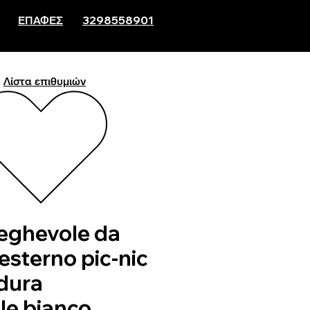
ΕΠΑΦΕΣ
3298558901
Λίστα επιθυμιών
ieghevole da
esterno pic-nic
 dura
ile bianco