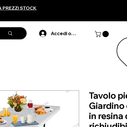
A PREZZI STOCK
Accedi o registarti
Tavolo p
Giardino 
in resina
richiudib