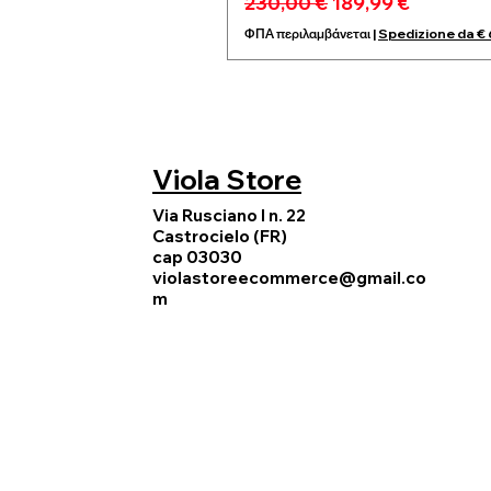
Κανονική τιμή
Τιμή Έκπτωσης
230,00 €
189,99 €
ΦΠΑ περιλαμβάνεται
|
Spedizione da €
Viola Store
Via Rusciano I n. 22
Castrocielo (FR)
cap 03030
violastoreecommerce@gmail.co
m