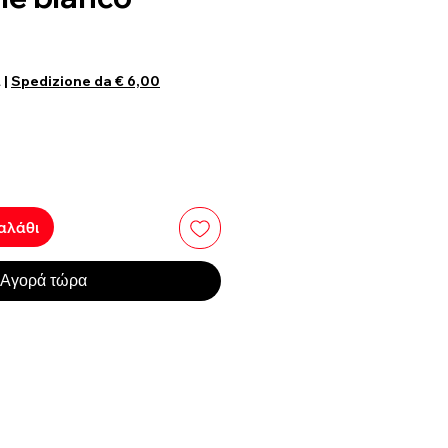
 τιμή
Τιμή Έκπτωσης
ι
|
Spedizione da € 6,00
αλάθι
Αγορά τώρα