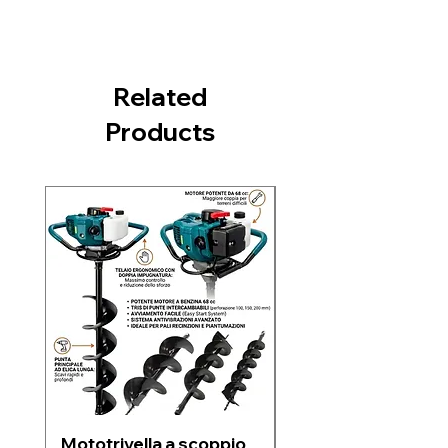
Related
Products
Nuovo arrivo
Mototrivella a scoppio
Soffiatore a due