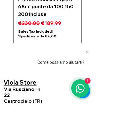
68cc punte da 100 150
batterie 21V 6 velo
200 incluse
regolabili motore
Brushless 1200w
Regular Price
Sale Price
€230.00
€189.99
Regular Price
€99.99
Sales Tax Included
|
Spedizione da € 6,00
Sales Tax Included
Spedizione da € 6,00
Come possiamo aiutarti?
Viola Store
1
Via Rusciano I n.
22
Castrocielo (FR)
postcode 03030
VAT no.
03222100590
violastoreecommerce@gmail.com