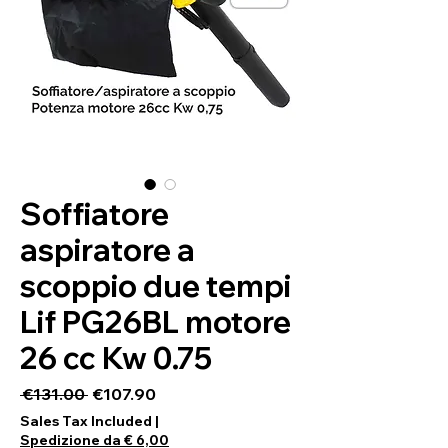
Soffiatore
aspiratore a
scoppio due tempi
Lif PG26BL motore
26 cc Kw 0.75
Regular Price
Sale Price
 €131.00 
€107.90
Sales Tax Included
|
Spedizione da € 6,00