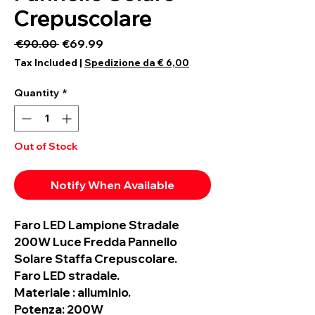
Crepuscolare
Regular Price
Sale Price
 €90.00 
€69.99
Tax Included
|
Spedizione da € 6,00
Quantity
*
Out of Stock
Notify When Available
Faro LED Lampione Stradale
200W Luce Fredda Pannello
Solare Staffa Crepuscolare.
Faro LED stradale.
Materiale : alluminio.
Potenza: 200W