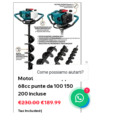
Nuovo arrivo
Come possiamo aiutarti?
Mototrivella a scoppio
Soffiatore a due
68cc punte da 100 150
batterie 21V 6 velo
1
200 incluse
regolabili motore
Brushless 1200w
Regular Price
Sale Price
€230.00
€189.99
Regular Price
€99.99
Tax Included
|
Spedizione da € 6,00
Tax Included
Spedizione da € 6,00