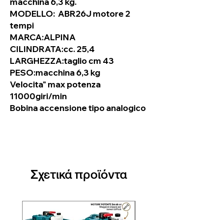
macchina 6,3 kg.
MODELLO: ABR26J motore 2
tempi
MARCA:ALPINA
CILINDRATA:cc. 25,4
LARGHEZZA:taglio cm 43
PESO:macchina 6,3 kg
Velocita" max potenza
11000giri/min
Bobina accensione tipo analogico
Σχετικά προϊόντα
Nuovo arrivo