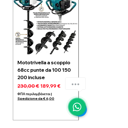
Mototrivella a scoppio
Soffiatore a due
68cc punte da 100 150
batterie 21V 6 velo
200 incluse
regolabili motore
Brushless 1200w
Κανονική τιμή
Τιμή Έκπτωσης
230,00 €
189,99 €
Κανονική τιμή
99,99 €
ΦΠΑ περιλαμβάνεται
|
Spedizione da € 6,00
ΦΠΑ περιλαμβάνεται
Spedizione da € 6,00