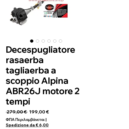
Decespugliatore
rasaerba
tagliaerba a
scoppio Alpina
ABR26J motore 2
tempi
Κανονική τιμή
Τιμή Έκπτωσης
 279,00 € 
199,00 €
ΦΠΑ Περιλαμβάνεται
|
Spedizione da € 6,00