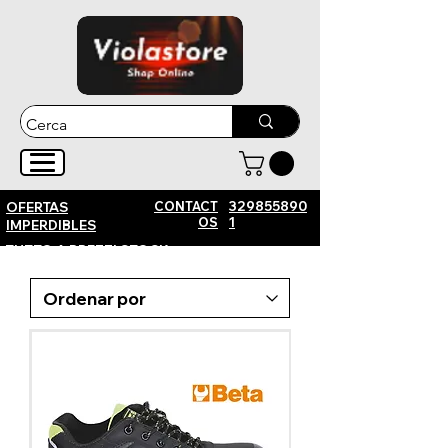
CONTACT
329855890
OFERTAS
OS
1
IMPERDIBLES
TUTTO A PREZZI STOCK