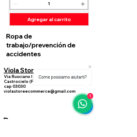
Agregar al carrito
Ropa de
trabajo/prevención de
accidentes
Viola Store
Via Rusciano I n. 22
Come possiamo aiutarti?
Castrocielo (FR)
cap 03030
violastoreecommerce@gmail.com
1
Pagos
aceptados