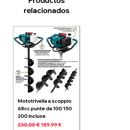
Productos
relacionados
Nuovo arrivo
Mototrivella a scoppio
Soffiatore a due
68cc punte da 100 150
batterie 21V 6 velo
200 incluse
regolabili motore
Brushless 1200w
Precio
Precio de oferta
230,00 €
189,99 €