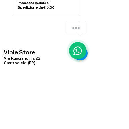
Precio
99,99 €
Impuesto incluido
|
Spedizione da € 6,00
Impuesto incluido
Spedizione da € 6,00
Come possiamo aiutarti?
1
Viola Store
Via Rusciano I n. 22
Castrocielo (FR)
cap 03030
violastoreecommerce@gmail.com
Pagos
aceptados
Postpago
PayPal