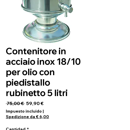
Contenitore in
acciaio inox 18/10
per olio con
piedistallo
rubinetto 5 litri
Precio
Precio de oferta
 75,00 € 
59,90 €
Impuesto incluido
|
Spedizione da € 6,00
Cantidad
*