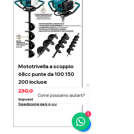
Mototrivella a scoppio
Soffiatore a due
68cc punte da 100 150
batterie 21V 6 velo
200 incluse
regolabili motore
Brushless 1200w
Precio
Precio de oferta
230,00 €
189,99 €
Come possiamo aiutarti?
Precio
99,99 €
Impuesto incluido
|
Spedizione da € 6,00
Impuesto incluido
1
Spedizione da € 6,00