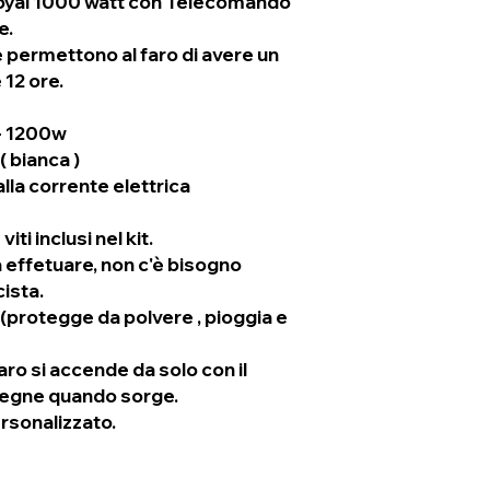
Royal 1000 watt con Telecomando
e.
che permettono al faro di avere un
 12 ore.
- 1200w
 bianca )
lla corrente elettrica
iti inclusi nel kit.
 effetuare, non c'è bisogno
cista.
 (protegge da polvere , pioggia e
aro si accende da solo con il
spegne quando sorge.
sonalizzato.