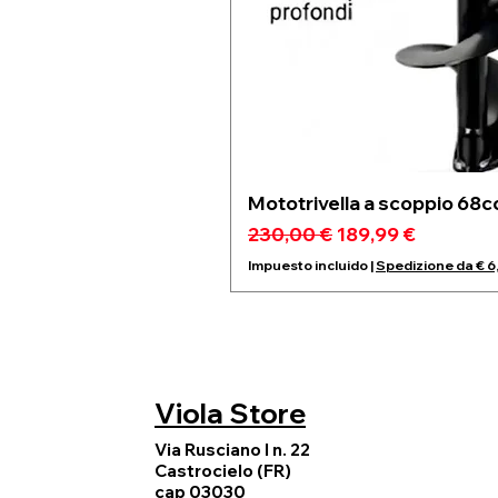
Mototrivella a scoppio 68c
Precio
Precio de oferta
230,00 €
189,99 €
Impuesto incluido
|
Spedizione da € 6
Viola Store
Via Rusciano I n. 22
Castrocielo (FR)
cap 03030