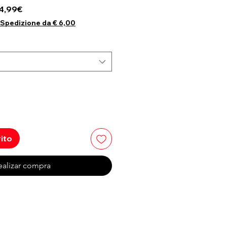
recio
Precio de oferta
4,99€
Spedizione da € 6,00
rito
ealizar compra