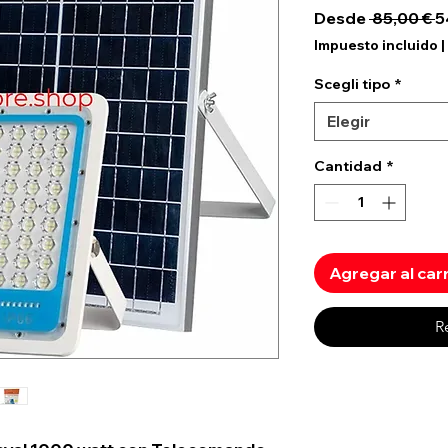
P
Desde
 85,00 € 
5
Impuesto incluido
|
Scegli tipo
*
Elegir
Cantidad
*
Agregar al car
R