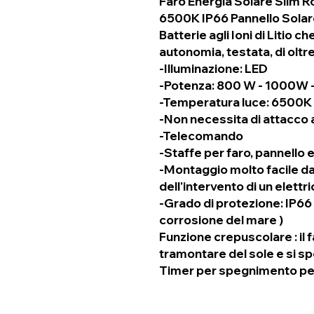
Faro Energia Solare Slim 
6500K IP66 Pannello Solar
Batterie agli Ioni di Litio 
autonomia, testata, di oltre
-Illuminazione: LED
-Potenza: 800 W - 1000W 
-Temperatura luce: 6500K (
-Non necessita di attacco a
-Telecomando
-Staffe per faro, pannello e v
-Montaggio molto facile da
dell'intervento di un elettri
-Grado di protezione: IP66
corrosione del mare )
Funzione crepuscolare : il f
tramontare del sole e si 
Timer per spegnimento per