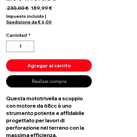
Precio
Precio de oferta
 230,00 € 
189,99 €
Impuesto incluido
|
Spedizione da € 6,00
Cantidad
*
Agregar al carrito
Realizar compra
Questa mototrivella a scoppio
con motore da 68cc è uno
strumento potente e affidabile
progettato per lavori di
perforazione nel terreno con la
massima efficienza.