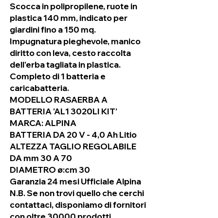
Scocca in polipropilene, ruote in
plastica 140 mm, indicato per
giardini fino a 150 mq.
Impugnatura pieghevole, manico
diritto con leva, cesto raccolta
dell'erba tagliata in plastica.
Completo di 1 batteria e
caricabatteria.
MODELLO RASAERBA A
BATTERIA 'AL1 3020LI KIT'
MARCA: ALPINA
BATTERIA DA 20 V - 4,0 Ah Litio
ALTEZZA TAGLIO REGOLABILE
DA mm 30 A 70
DIAMETRO ø:cm 30
Garanzia 24 mesi Ufficiale Alpina
N.B. Se non trovi quello che cerchi
contattaci, disponiamo di fornitori
con oltre 30000 prodotti