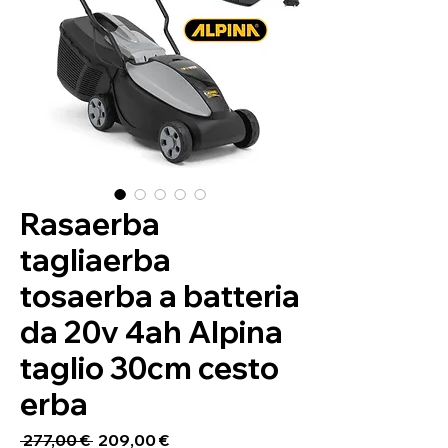
Rasaerba
tagliaerba
tosaerba a batteria
da 20v 4ah Alpina
taglio 30cm cesto
erba
Precio
Precio de oferta
 277,00 € 
209,00 €