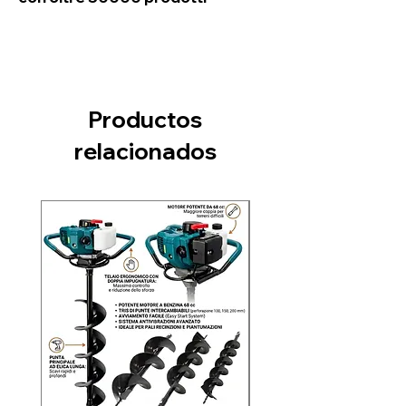
Productos
relacionados
Nuovo arrivo