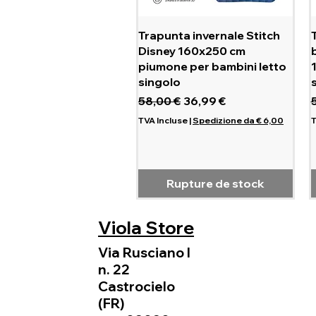
Aperçu rapide
Trapunta invernale Stitch
Disney 160x250 cm
piumone per bambini letto
singolo
Prix original
Prix promotionnel
P
58,00 €
36,99 €
TVA Incluse
|
Spedizione da € 6,00
T
Rupture de stock
Viola Store
Via Rusciano I
n. 22
Castrocielo
(FR)