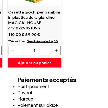
Aperçu rapide
i
Casetta giochi per bambini
in plastica dura giardino
MAGICAL HOUSE
cm102x90x109h
l
Prix original
Prix promotionnel
110,00 €
89,90 €
TVA Incluse
|
Spedizione da € 6,00
Ajouter au panier
Paiements acceptés
Post-paiement
Paypal
Marque
Paiement sur place