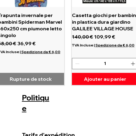
Aperçu rapide
Aperçu rapide
Trapunta invernale per
Casetta giochi per bambin
bambini Spiderman Marvel
in plastica dura giardino
160x250 cm piumone letto
GALILEE VILLAGE HOUSE
singolo
Prix original
Prix promotionne
140,00 €
109,99 €
rix original
Prix promotionnel
58,00 €
36,99 €
TVA Incluse
|
Spedizione da € 6,00
VA Incluse
|
Spedizione da € 6,00
Rupture de stock
Ajouter au panier
Politiqu
e
QUI NOUS
SOMMES
BON CADEAU
Tarifs d'expédition