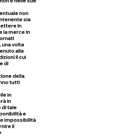
non è nelle sue
eventuale non
ontenente sia
mettere in
e la merce in
ornati
 una volta
tenuto alla
ioni il cui
e di
ione della
nno tutti
le in
rà in
di tale
ponibilità e
le impossibilità
nire il
e