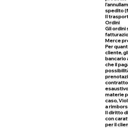
l’annulla
spedito (
Il traspo
Ordini
Gli ordini
fatturazi
Merce pro
Per quant
cliente, g
bancario 
che il pag
possibilit
prenotazi
contratto
esaustivo
materie pr
caso, Vio
a rimbors
Il diritto
con carat
per il clie