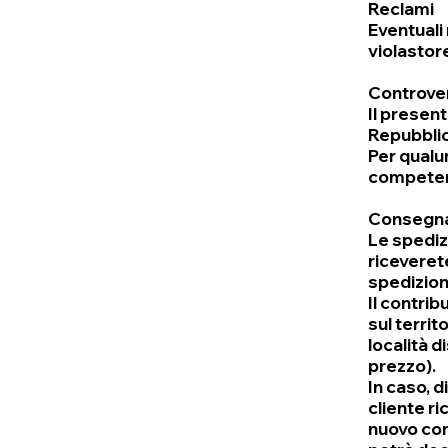
Reclami
Eventuali
violast
Controve
Il presen
Repubblica
Per qualu
competent
Consegna
Le spediz
riceverete
spedizion
Il contrib
sul territ
località d
prezzo).
In caso, d
cliente ri
nuovo cont