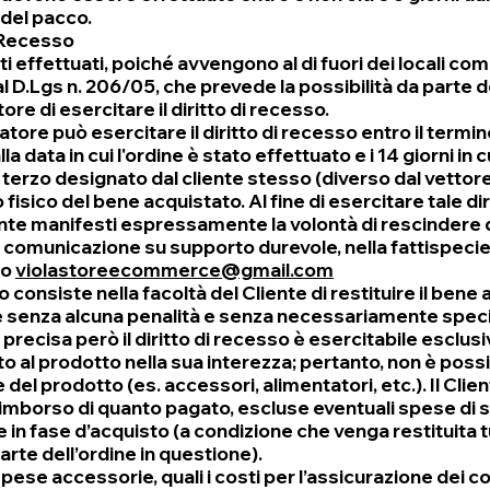
 del pacco.
i Recesso
ti effettuati, poiché avvengono al di fuori dei locali co
al D.Lgs n. 206/05, che prevede la possibilità da parte d
e di esercitare il diritto di recesso.
tore può esercitare il diritto di recesso entro il termine
la data in cui l'ordine è stato effettuato e i 14 giorni in cu
terzo designato dal cliente stesso (diverso dal vettore)
isico del bene acquistato. Al fine di esercitare tale dir
iente manifesti espressamente la volontà di rescindere 
comunicazione su supporto durevole, nella fattispecie
zo
violastoreecommerce@gmail.com
to consiste nella facoltà del Cliente di restituire il bene
 senza alcuna penalità e senza necessariamente specif
 precisa però il diritto di recesso è esercitabile esclu
to al prodotto nella sua interezza; pertanto, non è poss
 del prodotto (es. accessori, alimentatori, etc.). Il Clie
l rimborso di quanto pagato, escluse eventuali spese di
 in fase d’acquisto (a condizione che venga restituita 
rte dell’ordine in questione).
 spese accessorie, quali i costi per l’assicurazione dei col