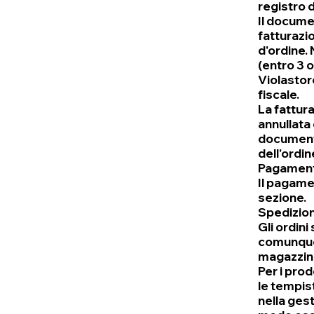
registro d
Il docume
fatturazio
d'ordine. 
(entro 3 o
Violastor
fiscale.
La fattur
annullata 
documento
dell'ordin
Pagament
Il pagame
sezione.
Spedizion
Gli ordini
comunque 
magazzin
Per i prod
le tempist
nella ges