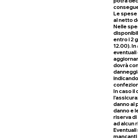
potrà deci
consegue
Le spese 
al netto d
Nelle spes
disponibi
entro i 2 
12.00). In
eventuali
aggiornam
dovrà cont
danneggiam
indicando 
confezion
In caso il
l’assicura
danno al 
danno e le
riserva di
ad alcun 
Eventuali
mancanti 