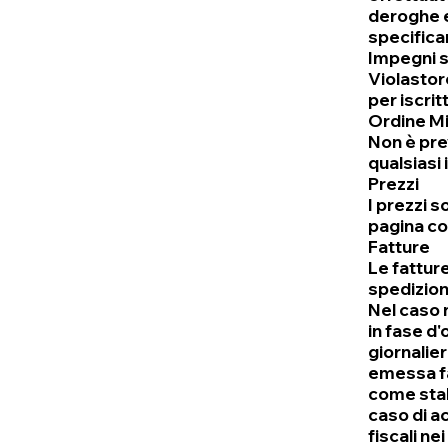
deroghe e
specificam
Impegni sc
Violastor
per iscrit
Ordine M
Non è pre
qualsiasi
Prezzi
I prezzi s
pagina co
Fatture
Le fatture
spedizion
Nel caso n
in fase d
giornalie
emessa fat
come stabi
caso di a
fiscali ne