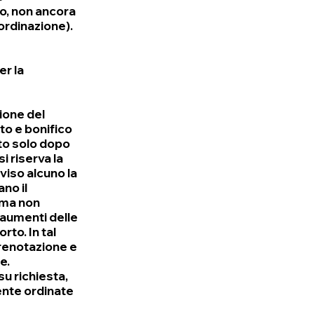
so, non ancora
ordinazione).
er la
ione del
ito e bonifico
ato solo dopo
i riserva la
viso alcuno la
no il
, ma non
 aumenti delle
rto. In tal
renotazione e
e.
su richiesta,
ente ordinate