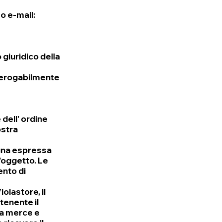
o e-mail:
 giuridico della
nderogabilmente
dell' ordine
ostra
segna espressa
l’oggetto. Le
ento di
iolastore, il
tenente il
 la merce e