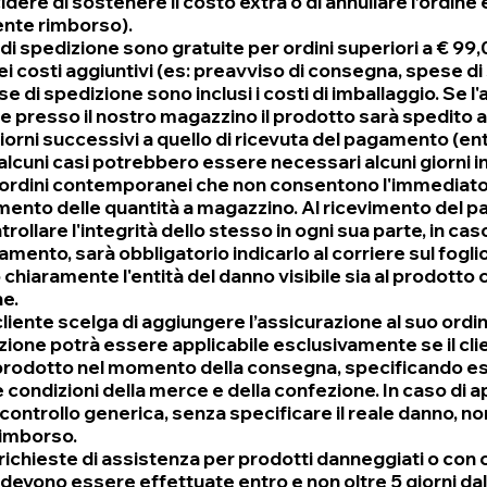
dere di sostenere il costo extra o di annullare l’ordine e
nte rimborso).
di spedizione sono gratuite per ordini superiori a € 99,
ei costi aggiuntivi (es: preavviso di consegna, spese di
e di spedizione sono inclusi i costi di imballaggio. Se l'
le presso il nostro magazzino il prodotto sarà spedito
giorni successivi a quello di ricevuta del pagamento (ent
 alcuni casi potrebbero essere necessari alcuni giorni in
 ordini contemporanei che non consentono l'immediat
ento delle quantità a magazzino. Al ricevimento del pac
rollare l'integrità dello stesso in ogni sua parte, in cas
ento, sarà obbligatorio indicarlo al corriere sul foglio
chiaramente l'entità del danno visibile sia al prodotto c
e.
 cliente scelga di aggiungere l’assicurazione al suo ordin
zione potrà essere applicabile esclusivamente se il clie
prodotto nel momento della consegna, specificando es
 condizioni della merce e della confezione. In caso di a
 controllo generica, senza specificare il reale danno, non
rimborso.
 richieste di assistenza per prodotti danneggiati o co
devono essere effettuate entro e non oltre 5 giorni dall