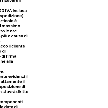
 ricevere il
00 IVA inclusa
 spedizione).
articolo è
 al massimo
ro le ore
 più a causa di
o
co il cliente
o di
 di firma,
he alla
e,
nte evidenzi il
attamente il
pposizione di
 si avrà diritto
n componenti
a data di