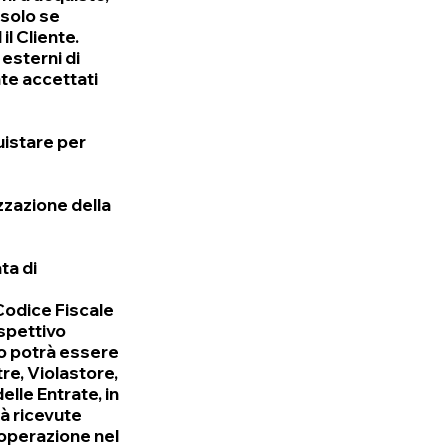
 solo se
il Cliente.
 esterni di
te accettati
uistare per
izzazione della
ta di
 Codice Fiscale
ispettivo
do potrà essere
tre, Violastore,
elle Entrate, in
rà ricevute
l'operazione nel