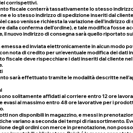
ei corrispettivi.
nto fiscale conterrà tassativamente lo stesso indirizzo
ne e lo stesso indirizzo di spedizione inseriti dal cliente
Nel caso venisse richiesta la variazione dell'indirizzo d
re dalla conferma dell'ordine), e tale modifica fosse ac
e, il nuovo indirizzo di consegna sarà quello riportato 
a emessa ed inviata elettronicamente in alcun modo po
con nota di credito per un'eventuale modifica dei dati ins
 fiscale deve rispecchiare i dati inseriti dal cliente 
e.
i
nto sarà effettuato tramite le modalità descritte nell'
i
 sono solitamente affidati al corriere entro 12 ore lavor
evasi al massimo entro 48 ore lavorative per i prodotti
o.
otti non disponibili in magazzino, e messi in prenotazion
iche variano a seconda dei tempi di riassortimento. Even
tione degli ordini con merce in prenotazione, non posso