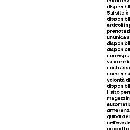
modo esse
disponibil
Sul sito è
disponibil
articoli i
prenotazi
un’unica s
disponibi
disponibil
correspon
valore è i
contrasse
comunicaz
volontà di
disponibil
Il sito pe
magazzino
automatic
differenza
quindi del
nell’evade
prodotto a