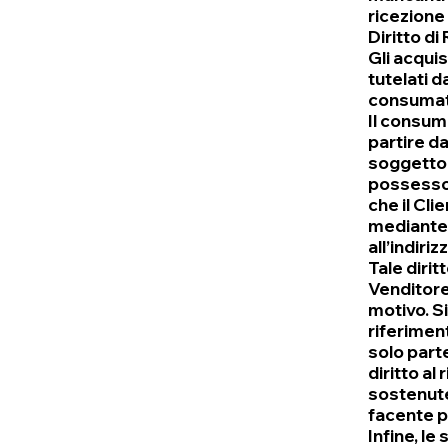
ricezione
Diritto d
Gli acquis
tutelati d
consumator
Il consuma
partire dal
soggetto 
possesso f
che il Cl
mediante 
all’indiriz
Tale dirit
Venditore
motivo. Si
riferimen
solo parte
diritto a
sostenute
facente pa
Infine, le