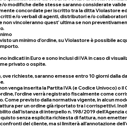
/o modifiche delle stesse saranno considerate valide
ente concordate per iscritto tra la ditta Violastore ed 
ritti e/o verbali di agenti, distributori e/o collaboratori
e non vincoleranno quest' ultima se non preventivamen
to.
inimo
visto un minimo d'ordine, su Violastore è possibile acq
 importo.
ono indicati in Euro e sono inclusi di IVA in caso di visual
me privato o ospite.
, ove richieste, saranno emesse entro 10 giorni dalla da
e.
on venga inserita la Partita IVA (e Codice Univoco) o il
'ordine, l'ordine verrà registrato fiscalmente come corr
ro. Come previsto dalla normativa vigente, in alcun mo
tura per un ordine già riportato tra i corrispettivi. Inol
lito dall'istanza di interpello n. 198/2019 dell'Agenzia d
cquisto senza esplicita richiesta di fattura, non emette
i confronti del cliente, ma si limiterà all'annotazione del