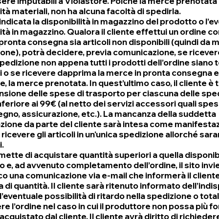
re imputabili a Violastore. Poiché la merce prenotata 
ità materiali, non ha alcuna facoltà di spedirla.
 indicata la disponibilità in magazzino del prodotto o l’
ità in magazzino. Qualora il cliente effettui un ordine c
n pronta consegna sia articoli non disponibili (quindi da 
one), potrà decidere, previa comunicazione, se ricever
pedizione non appena tutti i prodotti dell’ordine siano t
li o se ricevere dapprima la merce in pronta consegna e,
e, la merce prenotata. In quest’ultimo caso, il cliente è 
sione delle spese di trasporto per ciascuna delle spediz
nferiore ai 99€ (al netto dei servizi accessori quali spes
gno, assicurazione, etc.). La mancanza della suddetta
ione da parte del cliente sarà intesa come manifestaz
 ricevere gli articoli in un'unica spedizione allorché sara
i.
rmette di acquistare quantità superiori a quella disponibi
 e, ad avvenuto completamento dell’ordine, il sito invie
o una comunicazione via e-mail che informerà il cliente 
 di quantità. Il cliente sarà ritenuto informato dell’indis
l’eventuale possibilità di ritardo nella spedizione o tota
re l’ordine nel caso in cui il produttore non possa più for
cquistato dal cliente. Il cliente avrà diritto di richieder