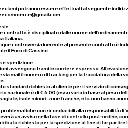
 reclami potranno essere effettuati al seguente indirizz
oreecommerce@gmail.com
rsie
te contratto è disciplinato dalle norme dell’ordinamento
 Italiana.
nque controversia inerente al presente contratto è i
e il Foro di Cassino.
 e spedizione
ioni avvengono tramite corriere espresso. All'evasione 
 via mail il numero di tracking per la tracciatura della v
e.
uto standard richiesto al cliente per il servizio di con
orio nazionale è di € 6,00 (esso varia in base al peso del
isagiate, isole minori, zone franche, etc. non hanno aum
i problematiche non riconducibili alla responsabilità di V
ceverà un avviso nella fase di controllo post-ordine, con
ributo richiesto per la spedizione al fine di far partire