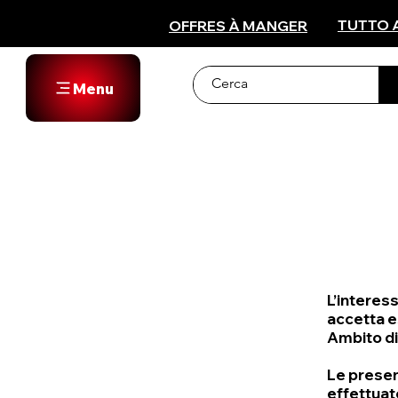
TUTTO 
OFFRES À MANGER
Menu
L’interess
accetta e
Ambito di
Le present
effettuat