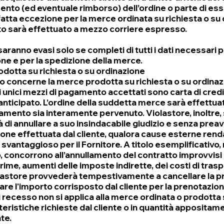
mento (ed eventuale rimborso) dell’ordine o parte di es
fatta eccezione per la merce ordinata su richiesta o su 
rto sarà effettuato a mezzo corriere espresso.
 saranno evasi solo se completi di tutti i dati necessari p
one e per la spedizione della merce.
dotta su richiesta o su ordinazione
o concerne la merce prodotta su richiesta o su ordinaz
li unici mezzi di pagamento accettati sono carta di cred
anticipato. L’ordine della suddetta merce sarà effettu
amento sia interamente pervenuto. Violastore, inoltre, s
à di annullare a suo insindacabile giudizio e senza preav
one effettuata dal cliente, qualora cause esterne renda
 svantaggioso per il Fornitore. A titolo esemplificativo
, concorrono all’annullamento del contratto improvvisi
ime, aumenti delle imposte indirette, dei costi di traspo
lastore provvederà tempestivamente a cancellare la p
are l'importo corrisposto dal cliente per la prenotazion
 di recesso non si applica alla merce ordinata o prodotta 
teristiche richieste dal cliente o in quantità appositam
nte.