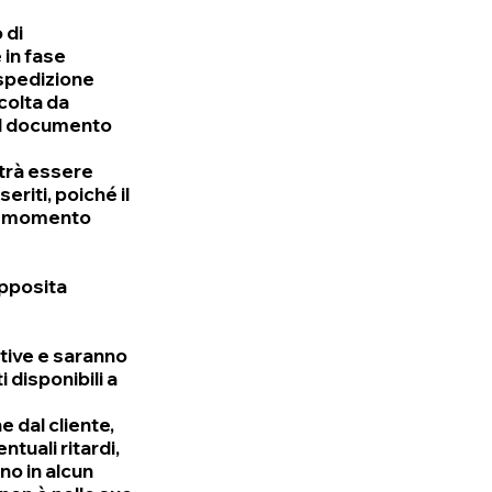
 di
 in fase
i spedizione
colta da
sul documento
trà essere
eriti, poiché il
nel momento
apposita
ative e saranno
 disponibili a
e dal cliente,
tuali ritardi,
no in alcun