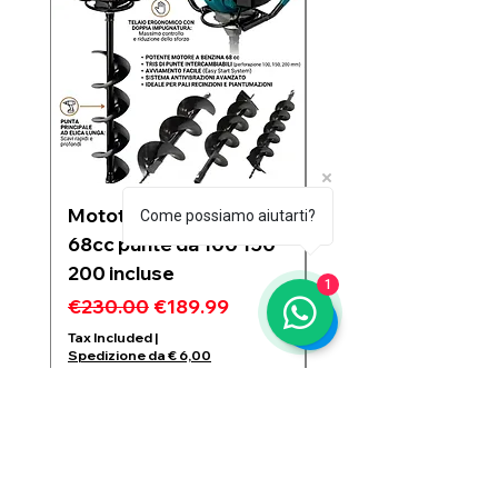
Mototrivella a scoppio
Soffiatore a due
Come possiamo aiutarti?
68cc punte da 100 150
batterie 21V 6 velo
200 incluse
regolabili motore
1
Brushless 1200w
Regular Price
Sale Price
€230.00
€189.99
Regular Price
€99.99
Tax Included
|
Spedizione da € 6,00
Tax Included
Spedizione da € 6,00