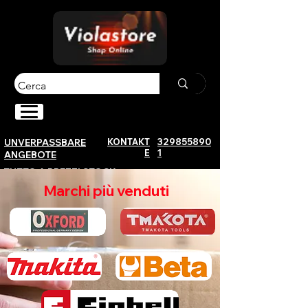
KONTAKT
329855890
UNVERPASSBARE
E
1
ANGEBOTE
TUTTO A PREZZI STOCK
Marchi più venduti