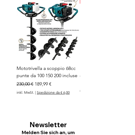
Nuovo arrivo
Mototrivella a scoppio 68cc
Soffiatore a due batterie 
punte da 100 150 200 incluse
6 velocità regolabili moto
Brushless 1200w
Standardpreis
Sale-Preis
230,00 €
189,99 €
Standardpreis
Sale-Preis
99,99 €
74,99 €
inkl. MwSt.
|
Spedizione da € 6,00
inkl. MwSt.
Newsletter
Melden Sie sich an, um