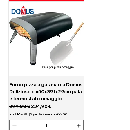
Forno pizza a gas marca Domus
Delizioso cm50x39 h.29cm pala
e termostato omaggio
Standardpreis
Sale-Preis
299,00 €
234,90 €
inkl. MwSt.
|
Spedizione da € 6,00