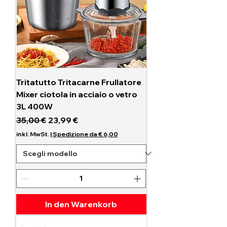
Tritatutto Tritacarne Frullatore
Mixer ciotola in acciaio o vetro
3L 400W
Standardpreis
Sale-Preis
35,00 €
23,99 €
inkl. MwSt.
|
Spedizione da € 6,00
In den Warenkorb