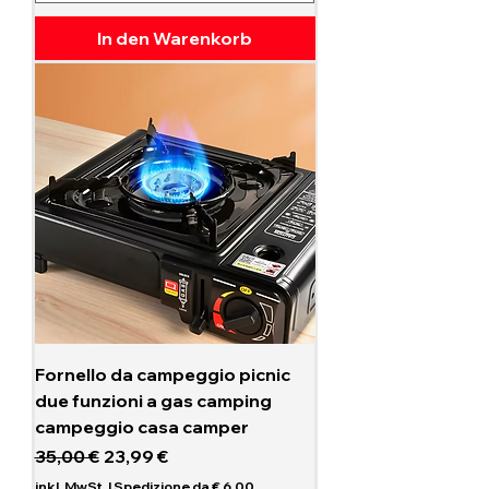
In den Warenkorb
Fornello da campeggio picnic
due funzioni a gas camping
campeggio casa camper
Standardpreis
Sale-Preis
35,00 €
23,99 €
inkl. MwSt.
|
Spedizione da € 6,00