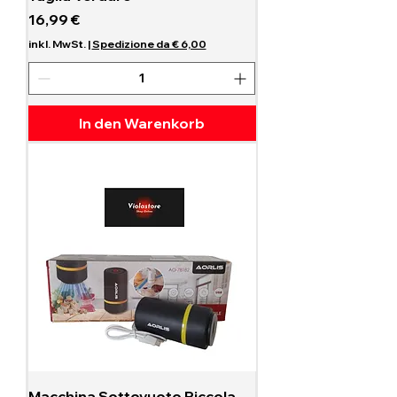
Preis
16,99 €
inkl. MwSt.
|
Spedizione da € 6,00
In den Warenkorb
Macchina Sottovuoto Piccola