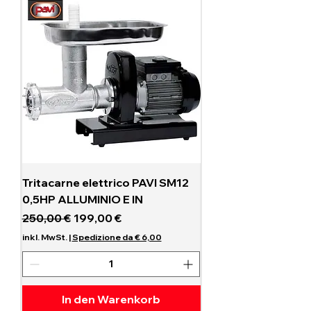
Tritacarne elettrico PAVI SM12
0,5HP ALLUMINIO E IN
Standardpreis
Sale-Preis
250,00 €
199,00 €
inkl. MwSt.
|
Spedizione da € 6,00
In den Warenkorb