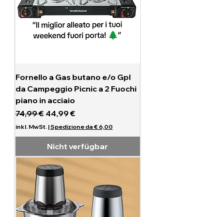
Fornello a Gas butano e/o Gpl
da Campeggio Picnic a 2 Fuochi
piano in acciaio
Standardpreis
Sale-Preis
74,99 €
44,99 €
inkl. MwSt.
|
Spedizione da € 6,00
Nicht verfügbar