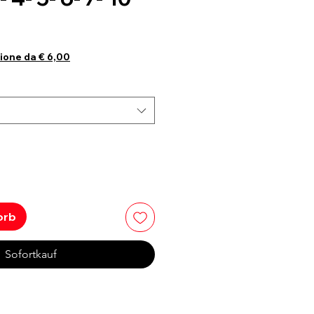
reis
ione da € 6,00
orb
Sofortkauf