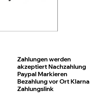
Soffiatore a due batter
Standardpreis
Sale-Preis
99,99 €
74,99 €
inkl. MwSt.
|
Spedizione da € 6,
Zahlungen werden
akzeptiert Nachzahlung
Paypal Markieren
Bezahlung vor Ort Klarna
Zahlungslink