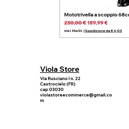
Mototrivella a scoppio 68c
Standardpreis
Sale-Preis
230,00 €
189,99 €
inkl. MwSt.
|
Spedizione da € 6,00
Viola Store
Via Rusciano I n. 22
Castrocielo (FR)
cap 03030
violastoreecommerce@gmail.co
m