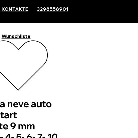
KONTAKTE
3298558901
Wunschliste
a neve auto
tart
te 9 mm
4- 5- 6- 7- 10