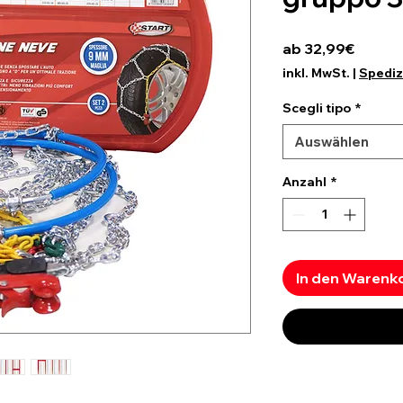
Sale-P
ab
32,99€
inkl. MwSt.
|
Spediz
Scegli tipo
*
Auswählen
Anzahl
*
In den Warenk