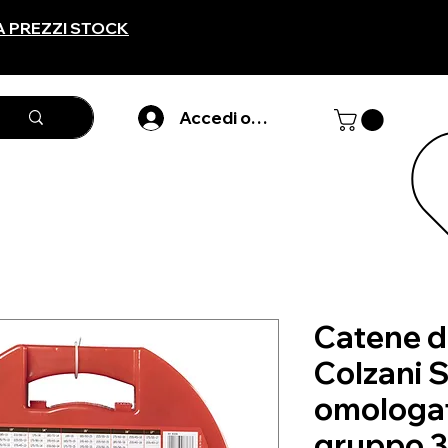
A PREZZI STOCK
Accedi o registarti
Catene d
Colzani S
omologa
gruppo 3- 