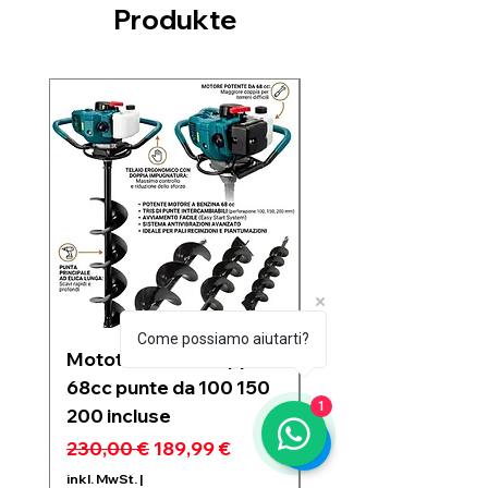
Produkte
Nuovo arrivo
Come possiamo aiutarti?
Mototrivella a scoppio
Soffiatore a due
68cc punte da 100 150
batterie 21V 6 velo
1
200 incluse
regolabili motore
Brushless 1200w
Standardpreis
Sale-Preis
230,00 €
189,99 €
Standardpreis
99,99 €
inkl. MwSt.
|