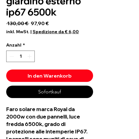
giardino esterno
ip67 6500k
Standardpreis
Sale-Preis
 130,00 € 
97,90 €
inkl. MwSt.
|
Spedizione da € 6,00
Anzahl
*
In den Warenkorb
Sofortkauf
Faro solare marca Royal da
2000w con due pannelli, luce
fredda 6500k, grado di
protezione alle intemperie IP67.
I pannelli sono muniti di cavo di