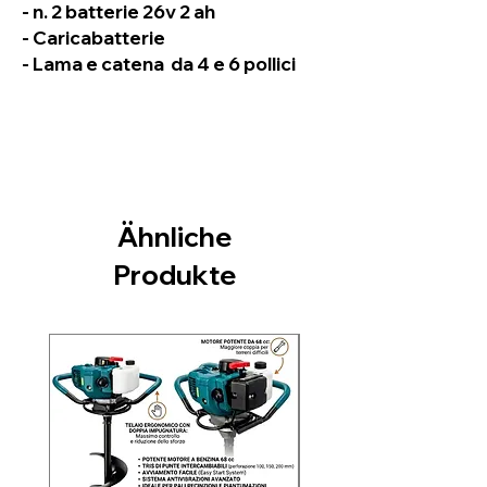
- n. 2 batterie 26v 2 ah
- Caricabatterie
- Lama e catena da 4 e 6 pollici
Ähnliche
Produkte
Nuovo arrivo