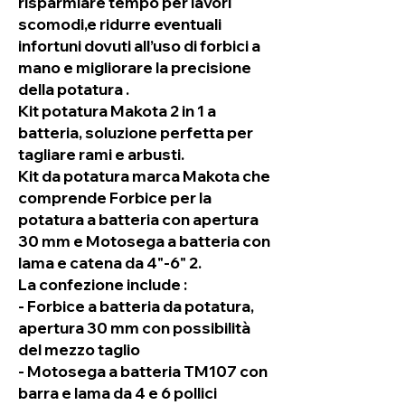
risparmiare tempo per lavori
scomodi,e ridurre eventuali
infortuni dovuti all’uso di forbici a
mano e migliorare la precisione
della potatura .
Kit potatura Makota 2 in 1 a
batteria, soluzione perfetta per
tagliare rami e arbusti.
Kit da potatura marca Makota che
comprende Forbice per la
potatura a batteria con apertura
30 mm e Motosega a batteria con
lama e catena da 4"-6" 2.
La confezione include :
- Forbice a batteria da potatura,
apertura 30 mm con possibilità
del mezzo taglio
- Motosega a batteria TM107 con
barra e lama da 4 e 6 pollici