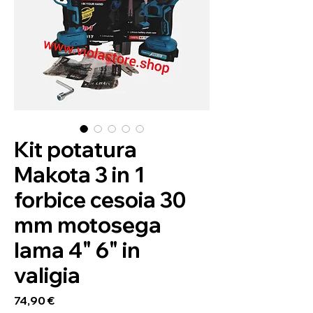
Kit potatura
Makota 3 in 1
forbice cesoia 30
mm motosega
lama 4" 6" in
valigia
Preis
74,90 €