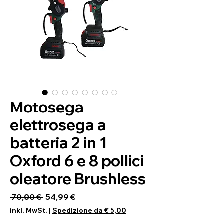
Motosega
elettrosega a
batteria 2 in 1
Oxford 6 e 8 pollici
oleatore Brushless
Standardpreis
Sale-Preis
 70,00 € 
54,99 €
inkl. MwSt.
|
Spedizione da € 6,00