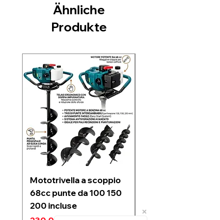
Ähnliche
Produkte
Nuovo arrivo
Mototrivella a scoppio
Soffiatore a due
68cc punte da 100 150
batterie 21V 6 velo
200 incluse
regolabili motore
Brushless 1200w
Standardpreis
Sale-Preis