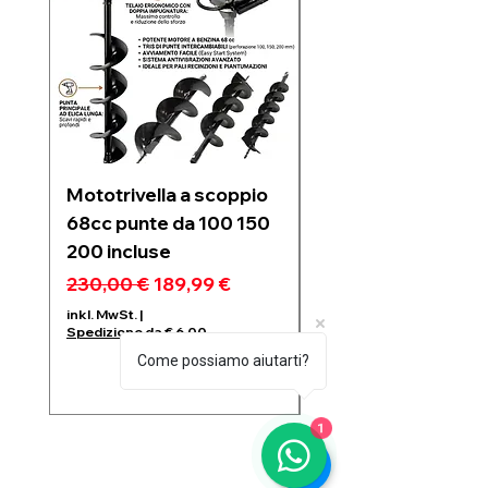
Mototrivella a scoppio
Soffiatore a due
68cc punte da 100 150
batterie 21V 6 velo
200 incluse
regolabili motore
Brushless 1200w
Standardpreis
Sale-Preis
230,00 €
189,99 €
Standardpreis
99,99 €
inkl. MwSt.
|
Spedizione da € 6,00
inkl. MwSt.
Come possiamo aiutarti?
Spedizione da € 6,00
1