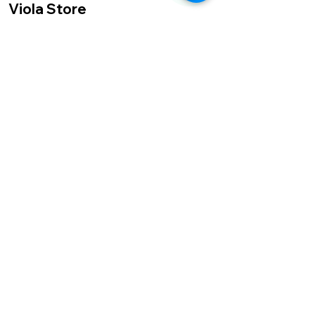
Viola Store
Via Rusciano I n. 22
Castrocielo (FR)
cap 03030
violastoreecommerce@gmail.com
Zahlungen
werden
akzeptiert
Nachzahlung
Paypal
Markieren
Bezahlung vor
Ort Klarna