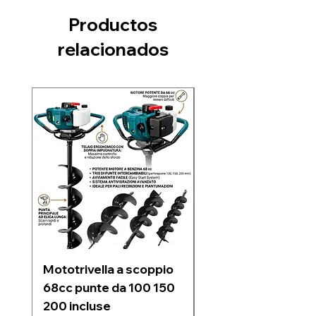
Productos
relacionados
Nuovo arrivo
Mototrivella a scoppio
Soffiatore a due
68cc punte da 100 150
batterie 21V 6 velo
200 incluse
regolabili motore