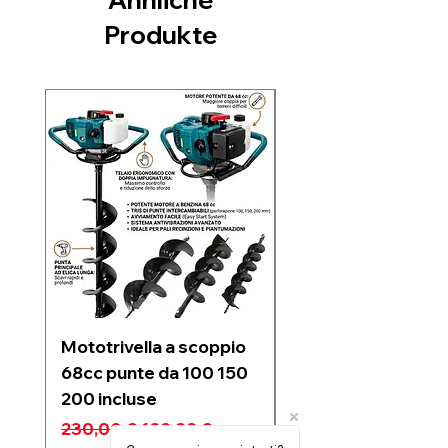
Produkte
Nuovo arrivo
Mototrivella a scoppio
Soffiatore a due
68cc punte da 100 150
batterie 21V 6 velo
200 incluse
regolabili motore
Brushless 1200w
Standardpreis
Sale-Preis
230,00 €
189,99 €