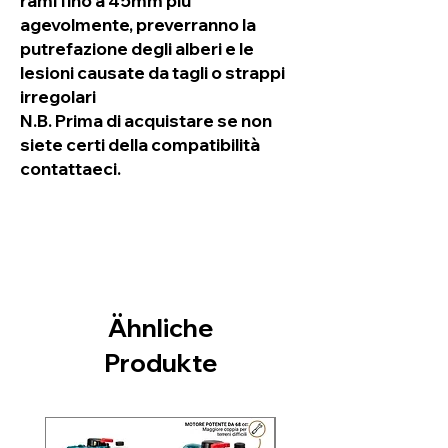
rami fino a 45mm più
agevolmente, preverranno la
putrefazione degli alberi e le
lesioni causate da tagli o strappi
irregolari
N.B. Prima di acquistare se non
siete certi della compatibilità
contattaeci.
Ähnliche
Produkte
Nuovo arrivo