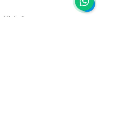
Viola Store
Via Rusciano I n. 22
Castrocielo (FR)
cap 03030
violastoreecommerce@gmail.com
Zahlungen
werden
akzeptiert
Nachzahlung
Paypal
Markieren
Bezahlung vor