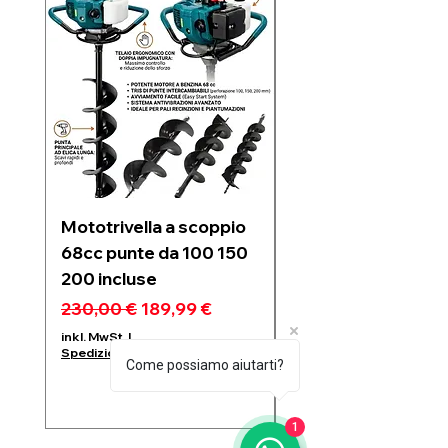
Mototrivella a scoppio
Soffiatore a due
68cc punte da 100 150
batterie 21V 6 velo
200 incluse
regolabili motore
Brushless 1200w
Standardpreis
Sale-Preis
230,00 €
189,99 €
Standardpreis
99,99 €
inkl. MwSt.
|
Spedizione da € 6,00
inkl. MwSt.
Come possiamo aiutarti?
Spedizione da € 6,00
1