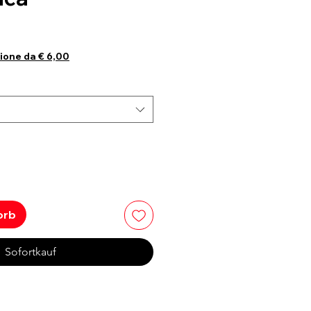
ione da € 6,00
orb
Sofortkauf