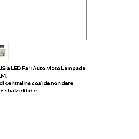
S a LED Fari Auto Moto Lampade
LM.
i centralina così da non dare
 sbalzi di luce.
Ähnliche Produkte