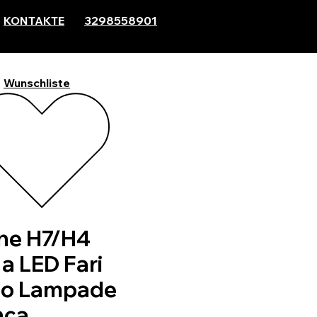
KONTAKTE
3298558901
Wunschliste
ne H7/H4
 LED Fari
to Lampade
nca