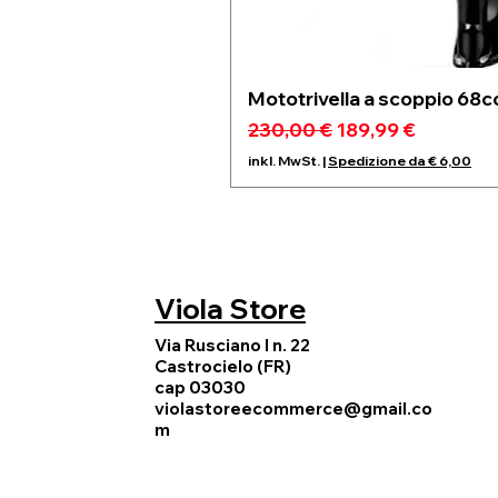
Mototrivella a scoppio 68c
Standardpreis
Sale-Preis
230,00 €
189,99 €
inkl. MwSt.
|
Spedizione da € 6,00
Viola Store
Via Rusciano I n. 22
Castrocielo (FR)
cap 03030
violastoreecommerce@gmail.co
m