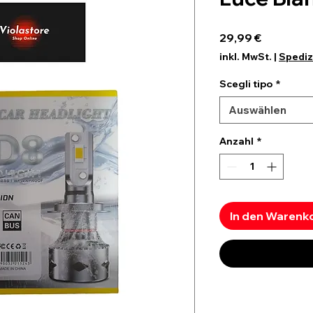
Preis
29,99 €
inkl. MwSt.
|
Spediz
Scegli tipo
*
Auswählen
Anzahl
*
In den Warenk