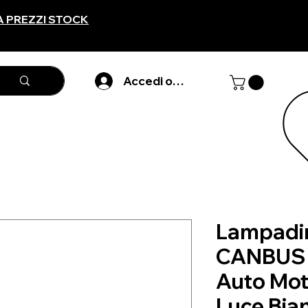
A PREZZI STOCK
Accedi o registarti
Lampadi
CANBUS a
Auto Mo
Luce Bia