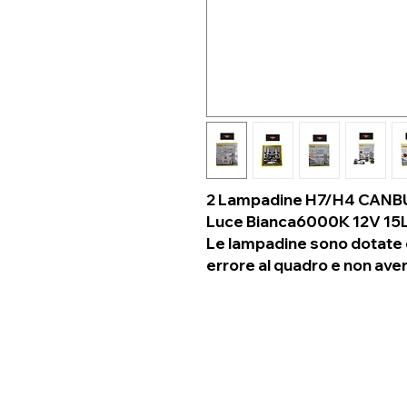
2 Lampadine H7/H4 CANBU
Luce Bianca6000K 12V 15
Le lampadine sono dotate d
errore al quadro e non avere