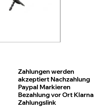
Soffiatore a due batter
Standardpreis
Sale-Preis
99,99 €
74,99 €
inkl. MwSt.
|
Spedizione da € 6,
Zahlungen werden
akzeptiert Nachzahlung
Paypal Markieren
Bezahlung vor Ort Klarna
Zahlungslink