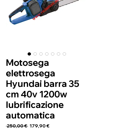
Motosega
elettrosega
Hyundai barra 35
cm 40v 1200w
lubrificazione
automatica
Standardpreis
Sale-
 250,00 € 
179,90 €