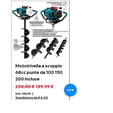
Nuovo arrivo
Mototrivella a scoppio
Soffiatore a due
68cc punte da 100 150
batterie 21V 6 velo
200 incluse
regolabili motore
Brushless 1200w
Standardpreis
Sale-Preis
230,00 €
189,99 €
Standardpreis
99,99 €
inkl. MwSt.
|
Spedizione da € 6,00
inkl. MwSt.
Spedizione da € 6,00