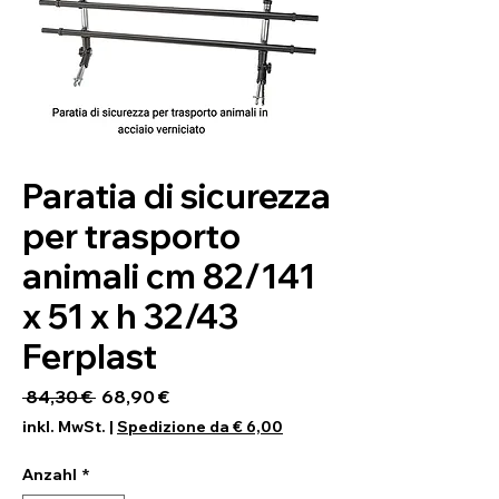
Paratia di sicurezza
per trasporto
animali cm 82/141
x 51 x h 32/43
Ferplast
Standardpreis
Sale-Preis
 84,30 € 
68,90 €
inkl. MwSt.
|
Spedizione da € 6,00
Anzahl
*