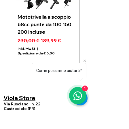
Mototrivella a scoppio
Soffiatore a due
68cc punte da 100 150
batterie 21V 6 velo
200 incluse
regolabili motore
Brushless 1200w
Standardpreis
Sale-Preis
230,00 €
189,99 €
Standardpreis
99,99 €
inkl. MwSt.
|
Spedizione da € 6,00
inkl. MwSt.
Spedizione da € 6,00
Come possiamo aiutarti?
1
Viola Store
Via Rusciano I n. 22
Castrocielo (FR)
cap 03030
violastoreecommerce@gmail.com