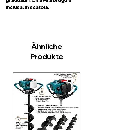
graduabili. Chiave a brugola
inclusa. In scatola.
Ähnliche
Produkte
Nuovo arrivo